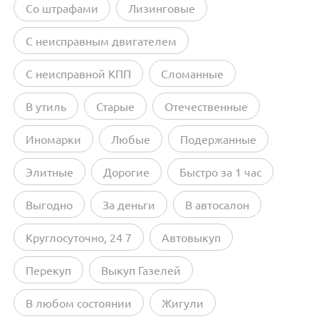
Со штрафами
Лизинговые
С неисправным двигателем
С неисправной КПП
Сломанные
В утиль
Старые
Отечественные
Иномарки
Любые
Подержанные
Элитные
Дорогие
Быстро за 1 час
Выгодно
За деньги
В автосалон
Круглосуточно, 24 7
Автовыкуп
Перекуп
Выкуп Газелей
В любом состоянии
Жигули