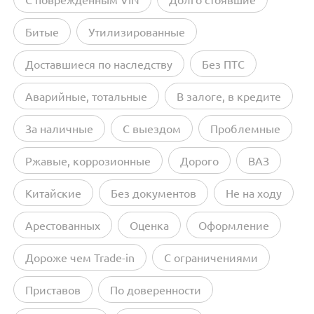
Битые
Утилизированные
Доставшиеся по наследству
Без ПТС
Аварийные, тотальные
В залоге, в кредите
За наличные
С выездом
Проблемные
Ржавые, коррозионные
Дорого
ВАЗ
Китайские
Без документов
Не на ходу
Арестованных
Оценка
Оформление
Дороже чем Trade-in
С ограничениями
Приставов
По доверенности