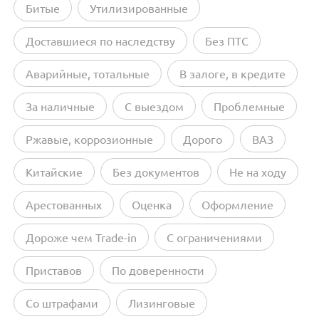
Битые
Утилизированные
Доставшиеся по наследству
Без ПТС
Аварийные, тотальные
В залоге, в кредите
За наличные
С выездом
Проблемные
Ржавые, коррозионные
Дорого
ВАЗ
Китайские
Без документов
Не на ходу
Арестованных
Оценка
Оформление
Дороже чем Trade-in
С ограничениями
Приставов
По доверенности
Со штрафами
Лизинговые