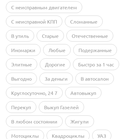
С неисправным двигателем
С неисправной КПП
Сломанные
В утиль
Старые
Отечественные
Иномарки
Любые
Подержанные
Элитные
Дорогие
Быстро за 1 час
Выгодно
За деньги
В автосалон
Круглосуточно, 24 7
Автовыкуп
Перекуп
Выкуп Газелей
В любом состоянии
Жигули
Мотоциклы
Квадроциклы
УАЗ