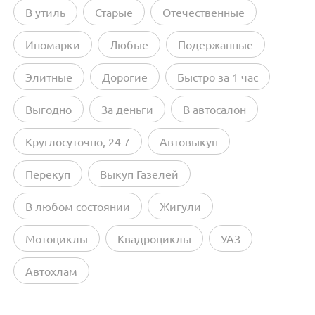
В утиль
Старые
Отечественные
Иномарки
Любые
Подержанные
Элитные
Дорогие
Быстро за 1 час
Выгодно
За деньги
В автосалон
Круглосуточно, 24 7
Автовыкуп
Перекуп
Выкуп Газелей
В любом состоянии
Жигули
Мотоциклы
Квадроциклы
УАЗ
Автохлам