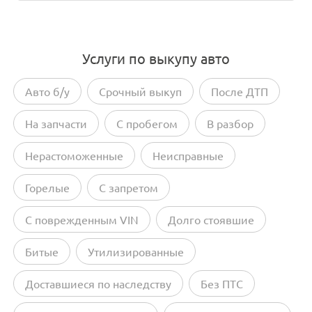
Услуги по выкупу авто
Авто б/у
Срочный выкуп
После ДТП
На запчасти
С пробегом
В разбор
Нерастоможенные
Неисправные
Горелые
С запретом
С поврежденным VIN
Долго стоявшие
Битые
Утилизированные
Доставшиеся по наследству
Без ПТС