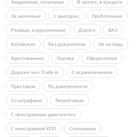
Аварийные, тотальные
В залоге, в кредите
За наличные
С выездом
Проблемные
Ржавые, коррозионные
Дорого
ВАЗ
Китайские
Без документов
Не на ходу
Арестованных
Оценка
Оформление
Дороже чем Trade-in
С ограничениями
Приставов
По доверенности
Со штрафами
Лизинговые
С неисправным двигателем
С неисправной КПП
Сломанные