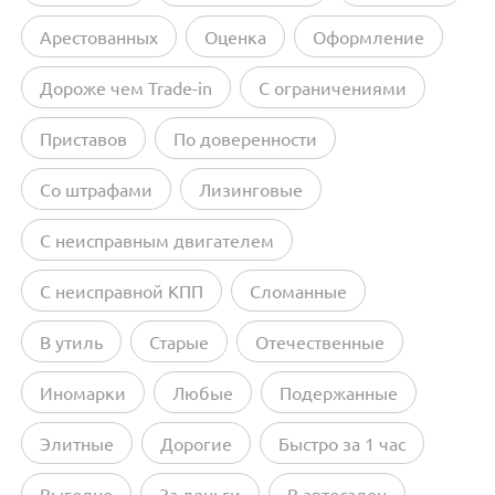
Арестованных
Оценка
Оформление
Дороже чем Trade-in
С ограничениями
Приставов
По доверенности
Со штрафами
Лизинговые
С неисправным двигателем
С неисправной КПП
Сломанные
В утиль
Старые
Отечественные
Иномарки
Любые
Подержанные
Элитные
Дорогие
Быстро за 1 час
Выгодно
За деньги
В автосалон