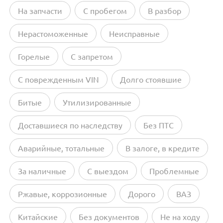
На запчасти
С пробегом
В разбор
Нерастоможенные
Неисправные
Горелые
С запретом
С поврежденным VIN
Долго стоявшие
Битые
Утилизированные
Доставшиеся по наследству
Без ПТС
Аварийные, тотальные
В залоге, в кредите
За наличные
С выездом
Проблемные
Ржавые, коррозионные
Дорого
ВАЗ
Китайские
Без документов
Не на ходу