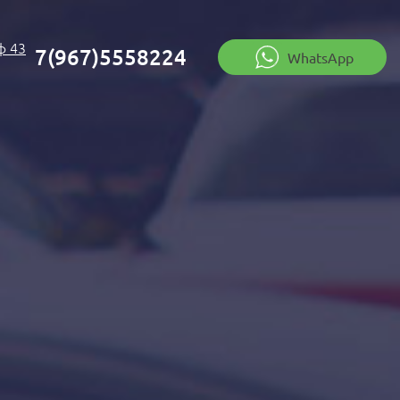
ф 43
7(967)5558224
WhatsApp