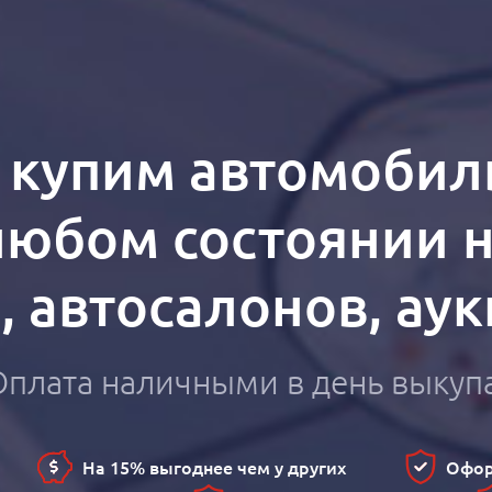
т купим автомобил
любом состоянии 
n, автосалонов, ау
Оплата наличными в день выкуп
На 15% выгоднее чем у других
Офор