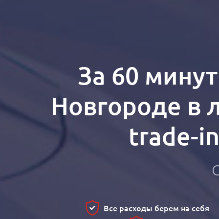
За 60 мину
Новгороде в 
trade-i
Все расходы берем на себя