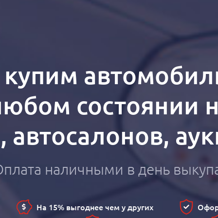
т купим автомобил
любом состоянии 
n, автосалонов, ау
Оплата наличными в день выкуп
На 15% выгоднее чем у других
Офор