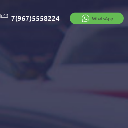
ф 43
7(967)5558224
WhatsApp