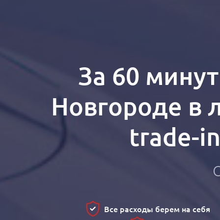
За 60 мину
Новгороде в 
trade-i
Все расходы берем на себя